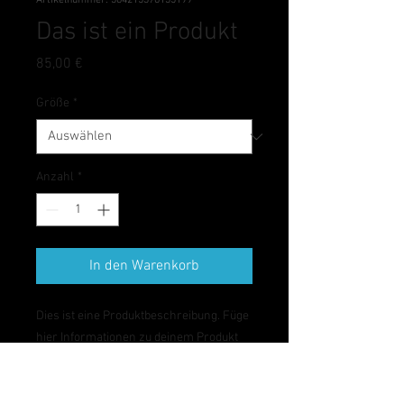
Artikelnummer: 364215376135199
Das ist ein Produkt
Preis
85,00 €
Größe
*
Anzahl
*
In den Warenkorb
Dies ist eine Produktbeschreibung. Füge 
hier Informationen zu deinem Produkt 
hinzu, z. B. Informationen zu Größen und 
Materialien sowie allgemeine Pflege- 
und Reinigungshinweise.